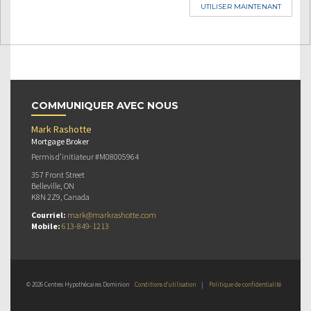
UTILISER MAINTENANT
COMMUNIQUER AVEC NOUS
Mark Rashotte
Mortgage Broker
Permis d’initiateur #M08005964
357 Front Street
Belleville, ON
K8N 2Z9, Canada
Courriel:
mark@markrashotte.com
Mobile:
613-849-1213
© 2026 Centres Hypothécaires Dominion
Conditions d’utilisation
|
Politique de confidentialité